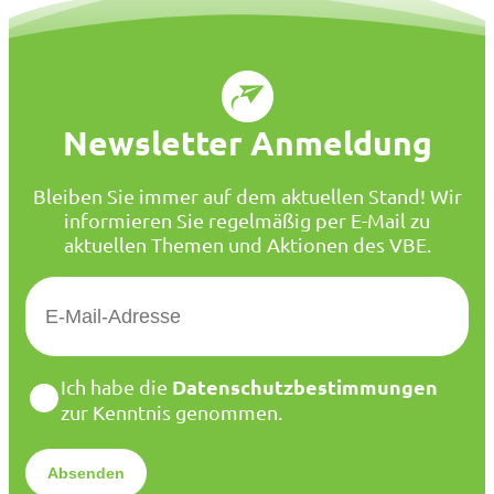
Newsletter Anmeldung
Bleiben Sie immer auf dem aktuellen Stand! Wir
informieren Sie regelmäßig per E-Mail zu
aktuellen Themen und Aktionen des VBE.
E
-
M
a
D
Datenschutzbestimmungen
Ich habe die
i
a
zur Kenntnis genommen.
l
t
*
e
n