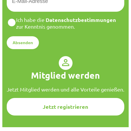
-
M
a
D
Datenschutzbestimmungen
Ich habe die
i
a
zur Kenntnis genommen.
l
t
*
e
n
s
c
h
u
Mitglied werden
t
z
*
Jetzt Mitglied werden und alle Vorteile genießen.
Jetzt registrieren