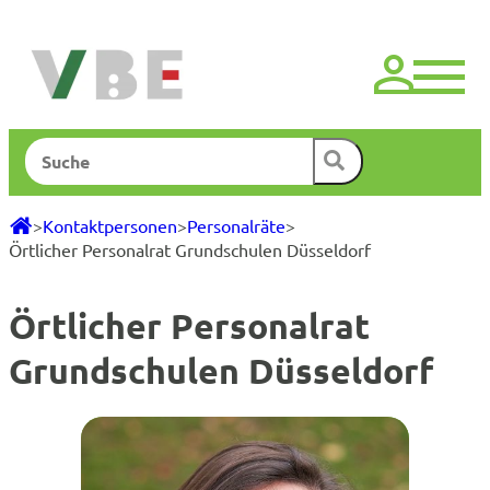
Zum
Inhalt
springen
Suchen
>
Kontaktpersonen
>
Personalräte
>
Örtlicher Personalrat Grundschulen Düsseldorf
Örtlicher Personalrat
Grundschulen Düsseldorf