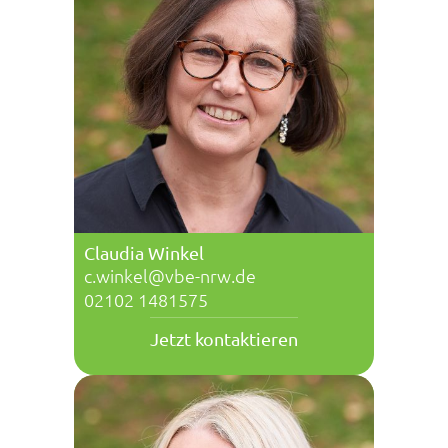
Claudia Winkel
c.winkel@vbe-nrw.de
02102 1481575
Jetzt kontaktieren