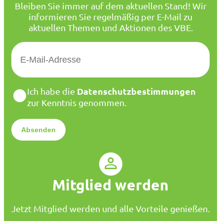
Bleiben Sie immer auf dem aktuellen Stand! Wir
informieren Sie regelmäßig per E-Mail zu
aktuellen Themen und Aktionen des VBE.
E
-
M
a
D
Datenschutzbestimmungen
Ich habe die
i
a
zur Kenntnis genommen.
l
t
*
e
n
s
c
h
u
Mitglied werden
t
z
*
Jetzt Mitglied werden und alle Vorteile genießen.