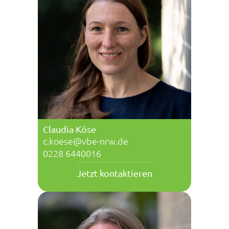
Claudia Köse
c.koese@vbe-nrw.de
0228 6440016
Jetzt kontaktieren