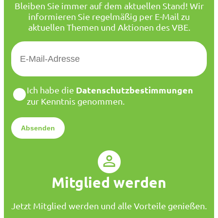
Bleiben Sie immer auf dem aktuellen Stand! Wir
informieren Sie regelmäßig per E-Mail zu
aktuellen Themen und Aktionen des VBE.
E
-
M
a
D
Datenschutzbestimmungen
Ich habe die
i
a
zur Kenntnis genommen.
l
t
*
e
n
s
c
h
u
Mitglied werden
t
z
*
Jetzt Mitglied werden und alle Vorteile genießen.