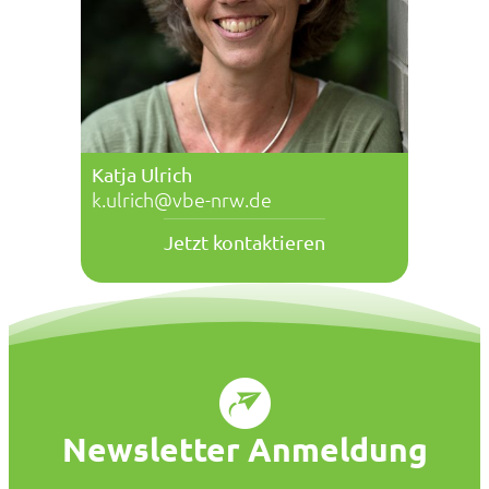
Katja Ulrich
k.ulrich@vbe-nrw.de
Jetzt kontaktieren
Newsletter Anmeldung