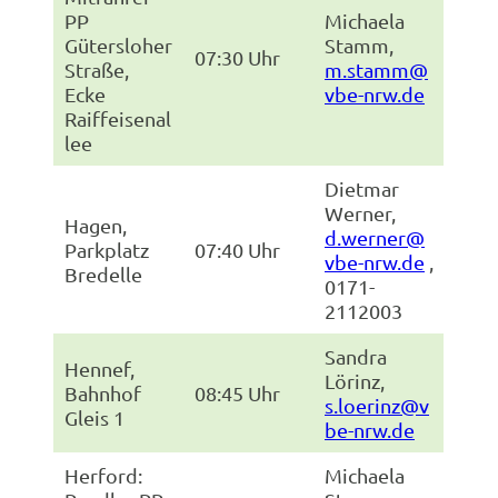
PP
Michaela
Gütersloher
Stamm,
07:30 Uhr
Straße,
m.stamm@
Ecke
vbe-nrw.de
Raiffeisenal
lee
Dietmar
Werner,
Hagen,
d.werner@
Parkplatz
07:40 Uhr
vbe-nrw.de
,
Bredelle
0171-
2112003
Sandra
Hennef,
Lörinz,
Bahnhof
08:45 Uhr
s.loerinz@v
Gleis 1
be-nrw.de
Herford:
Michaela