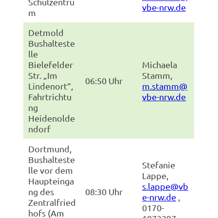
Schulzentru
vbe-nrw.de
m
Detmold
Bushalteste
lle
Bielefelder
Michaela
Str. „Im
Stamm,
06:50 Uhr
Lindenort“,
m.stamm@
Fahrtrichtu
vbe-nrw.de
ng
Heidenolde
ndorf
Dortmund,
Bushalteste
Stefanie
lle vor dem
Lappe,
Haupteinga
s.lappe@vb
ng des
08:30 Uhr
e-nrw.de
,
Zentralfried
0170-
hofs (Am