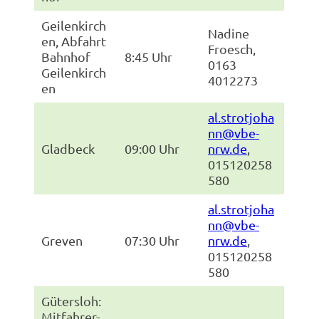
Geilenkirch
Nadine
en, Abfahrt
Froesch,
Bahnhof
8:45 Uhr
0163
Geilenkirch
4012273
en
al.strotjoha
nn@vbe-
Gladbeck
09:00 Uhr
nrw.de
,
015120258
580
al.strotjoha
nn@vbe-
Greven
07:30 Uhr
nrw.de
,
015120258
580
Gütersloh:
Mitfahrer-