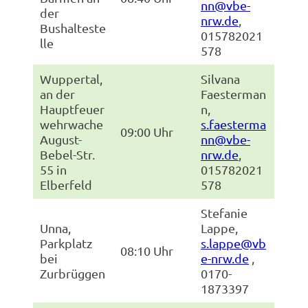
nn@vbe-
der
nrw.de
,
Bushalteste
015782021
lle
578
Wuppertal,
Silvana
an der
Faesterman
Hauptfeuer
n,
wehrwache
s.faesterma
09:00 Uhr
August-
nn@vbe-
Bebel-Str.
nrw.de
,
55 in
015782021
Elberfeld
578
Stefanie
Unna,
Lappe,
Parkplatz
s.lappe@vb
08:10 Uhr
bei
e-nrw.de
,
Zurbrüggen
0170-
1873397