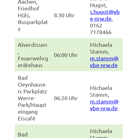
Aachen,
Hugot,
Friedhof
s.hugot@vb
Hüls,
8.30 Uhr
e-nrw.de
,
Busparkplat
0162
z
7178466
Alverdissen
Michaela
,
Stamm,
06:00 Uhr
Feuerwehrg
m.stamm@
erätehaus
vbe-nrw.de
Bad
Oeynhause
Michaela
n: Parkplatz
Stamm,
Werre-
06:20 Uhr
m.stamm@
Park/Haupt
vbe-nrw.de
eingang
Eiscafé
Michaela
Bad
Stamm,