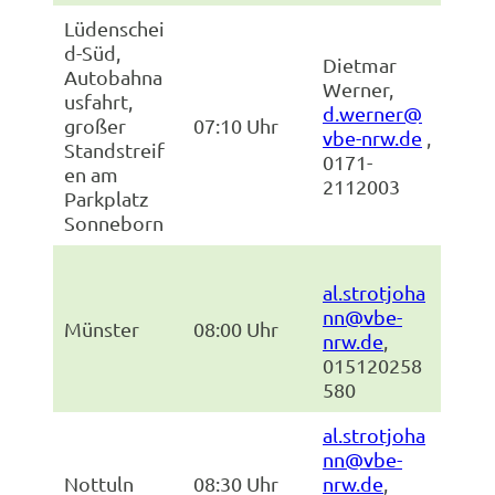
Lüdenschei
d-Süd,
Dietmar
Autobahna
Werner,
usfahrt,
d.werner@
großer
07:10 Uhr
vbe-nrw.de
,
Standstreif
0171-
en am
2112003
Parkplatz
Sonneborn
al.strotjoha
nn@vbe-
Münster
08:00 Uhr
nrw.de
,
015120258
580
al.strotjoha
nn@vbe-
Nottuln
08:30 Uhr
nrw.de
,