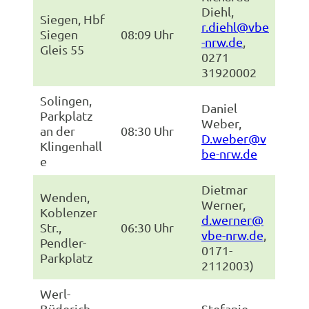
Diehl,
Siegen, Hbf
r.diehl@vbe
Siegen
08:09 Uhr
-nrw.de
,
Gleis 55
0271
31920002
Solingen,
Daniel
Parkplatz
Weber,
an der
08:30 Uhr
D.weber@v
Klingenhall
be-nrw.de
e
Dietmar
Wenden,
Werner,
Koblenzer
d.werner@
Str.,
06:30 Uhr
vbe-nrw.de
,
Pendler-
0171-
Parkplatz
2112003)
Werl-
Büderich,
Stefanie