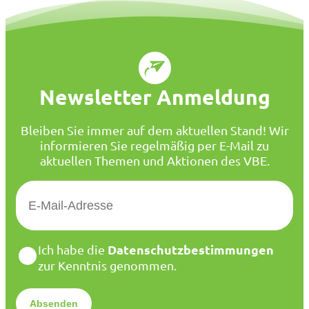
Newsletter Anmeldung
Bleiben Sie immer auf dem aktuellen Stand! Wir
informieren Sie regelmäßig per E-Mail zu
aktuellen Themen und Aktionen des VBE.
E
-
M
a
D
Datenschutzbestimmungen
Ich habe die
i
a
zur Kenntnis genommen.
l
t
*
e
n