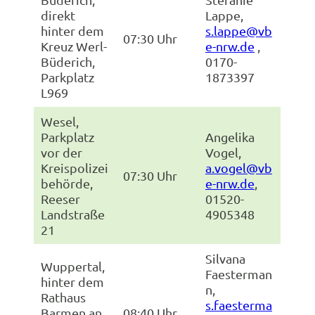
direkt
Lappe,
hinter dem
s.lappe@vb
07:30 Uhr
Kreuz Werl-
e-nrw.de
,
Büderich,
0170-
Parkplatz
1873397
L969
Wesel,
Parkplatz
Angelika
vor der
Vogel,
Kreispolizei
a.vogel@vb
07:30 Uhr
behörde,
e-nrw.de
,
Reeser
01520-
Landstraße
4905348
21
Silvana
Wuppertal,
Faesterman
hinter dem
n,
Rathaus
s.faesterma
Barmen an
08:40 Uhr