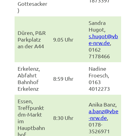
1873397
Gottesacker
)
Sandra
Hugot,
Düren, P&R
s.hugot@vb
Parkplatz
9.05 Uhr
e-nrw.de
,
an der A44
0162
7178466
Erkelenz,
Nadine
Abfahrt
Froesch,
8:59 Uhr
Bahnhof
0163
Erkelenz
4012273
Essen,
Anika Banz,
Treffpunkt
a.banz@vbe
dm-Markt
8:30 Uhr
-nrw.de
,
im
0178-
Hauptbahn
3526971
hof