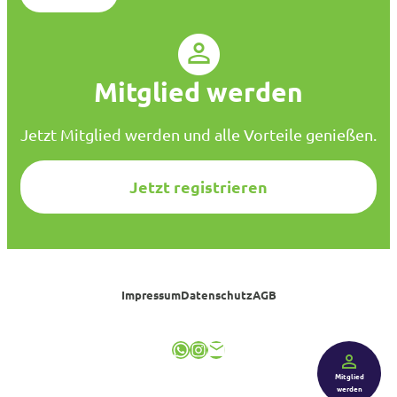
s
c
h
u
Mitglied werden
t
z
*
Jetzt Mitglied werden und alle Vorteile genießen.
Jetzt registrieren
Impressum
Datenschutz
AGB
WhatsApp
Instagram
E-Mail
Mitglied
werden