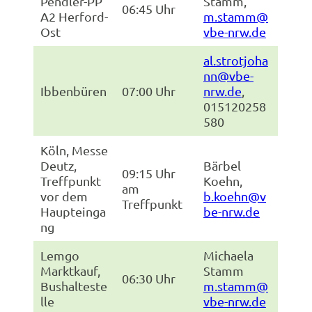
Pendler-PP
Stamm,
06:45 Uhr
A2 Herford-
m.stamm@
Ost
vbe-nrw.de
al.strotjoha
nn@vbe-
Ibbenbüren
07:00 Uhr
nrw.de
,
015120258
580
Köln, Messe
Deutz,
Bärbel
09:15 Uhr
Treffpunkt
Koehn,
am
vor dem
b.koehn@v
Treffpunkt
Haupteinga
be-nrw.de
ng
Lemgo
Michaela
Marktkauf,
Stamm
06:30 Uhr
Bushalteste
m.stamm@
lle
vbe-nrw.de