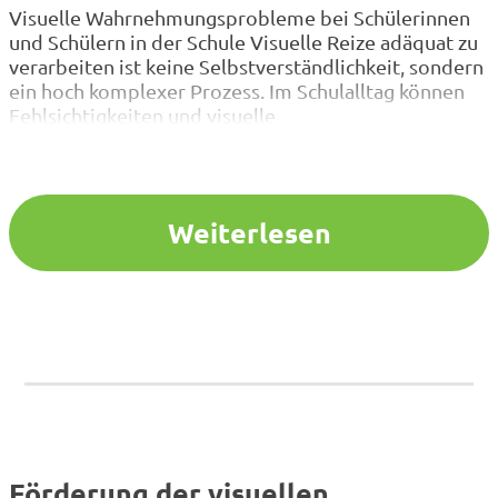
Visuelle Wahrnehmungsprobleme bei Schülerinnen
und Schülern in der Schule Visuelle Reize adäquat zu
verarbeiten ist keine Selbstverständlichkeit, sondern
ein hoch komplexer Prozess. Im Schulalltag können
Fehlsichtigkeiten und visuelle
Wahrnehmungsprobleme Auswirkungen auf die
kognitive Verarbeitung und Konzentration haben. In
diesem Workshop geht es zunächst um den Aufbau
und die Entwicklung des visuellen Systems, um auf
Weiterlesen
dieser…
Förderung der visuellen