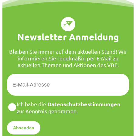
Newsletter Anmeldung
Bleiben Sie immer auf dem aktuellen Stand! Wir
informieren Sie regelmäßig per E-Mail zu
aktuellen Themen und Aktionen des VBE.
E
-
M
a
D
Datenschutzbestimmungen
Ich habe die
i
a
zur Kenntnis genommen.
l
t
*
e
n
s