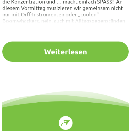
die Konzentration und … macht einfach SPASS! An
diesem Vormittag musizieren wir gemeinsam nicht
nur mit Orff-Instrumenten oder „coolen“
Boomwhackers, nein, auch mit Alltagsgegenständen
lässt sich prima Musik machen! Hier gibt es zahlreiche
musikalische Ideen zum Einsatz unterschiedlicher
Instrumente für die Jahrgänge 1 bis 4. Alle
Unterrichtsvorschläge werden anschaulich
Weiterlesen
vorgestellt und…