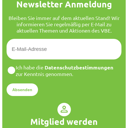
Newsletter Anmeldung
Bleiben Sie immer auf dem aktuellen Stand! Wir
informieren Sie regelmäßig per E-Mail zu
aktuellen Themen und Aktionen des VBE.
E
-
M
a
D
Datenschutzbestimmungen
Ich habe die
i
a
zur Kenntnis genommen.
l
t
*
e
n
s
c
h
u
Mitglied werden
t
z