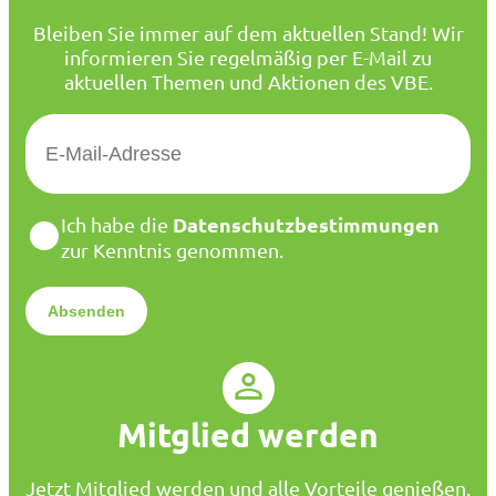
Bleiben Sie immer auf dem aktuellen Stand! Wir
informieren Sie regelmäßig per E-Mail zu
aktuellen Themen und Aktionen des VBE.
E
-
M
a
D
Datenschutzbestimmungen
Ich habe die
i
a
zur Kenntnis genommen.
l
t
*
e
n
s
c
h
u
Mitglied werden
t
z
*
Jetzt Mitglied werden und alle Vorteile genießen.