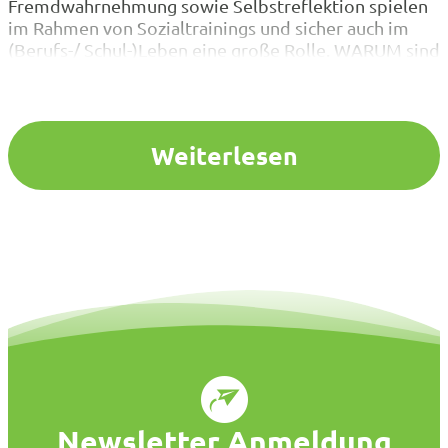
Fremdwahrnehmung sowie Selbstreflektion spielen
im Rahmen von Sozialtrainings und sicher auch im
(Berufs-/ Schul-)Leben eine große Rolle. WARUM sind
ALPAKAS bei der Erweiterung dieser wichtigen
Softskills die richtigen Partner? Alpakas als „Coaches“
wecken erfahrungsgemäß immer viel
Aufmerksamkeit in der aktuellen Zeit, denn sie sind
Weiterlesen
einfach toll! Sie…
Newsletter Anmeldung