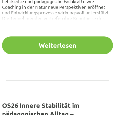
Lehrkräfte und pädagogische Fachkräfte wie
Coaching in der Natur neue Perspektiven eröffnet
und Entwicklungsprozesse wirkungsvoll unterstützt.
Die Teilnehmenden vertiefen ihre Kenntnisse des
GROW-Modells und lernen, wie sie dieses bewährte
Coaching-Tool gezielt in ihre pädagogische Arbeit
integrieren können. Dabei erfahren sie, welche
besondere Wirkung Coaching in der Natur entfaltet –
Weiterlesen
wie…
OS26 Innere Stabilität im
pädagogischen Alltag –