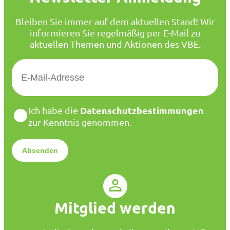
Bleiben Sie immer auf dem aktuellen Stand! Wir
informieren Sie regelmäßig per E-Mail zu
aktuellen Themen und Aktionen des VBE.
E
-
M
a
D
Datenschutzbestimmungen
Ich habe die
i
a
zur Kenntnis genommen.
l
t
*
e
n
s
c
h
u
Mitglied werden
t
z
*