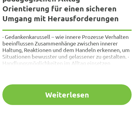
Orientierung für einen sicheren
Umgang mit Herausforderungen
· Gedankenkarussell – wie innere Prozesse Verhalten
beeinflussen Zusammenhänge zwischen innerer
Haltung, Reaktionen und dem Handeln erkennen, um
Situationen bewusster und gelassener zu gestalten. ·
Handlungsmöglichkeiten im Alltag einsetzen
Praktische Wege kennenlernen, um herausfordernde
Situationen klar und ruhig zu gestalten. · Praktische
Umsetzung effektiver Strategien Methoden, wie die
4-Schritte-Strategie bei Stress und Druck genutzt
Weiterlesen
werden…