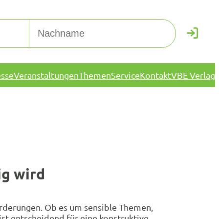
esse
Veranstaltungen
Themen
Service
Kontakt
VBE Verlag
ig wird
forderungen. Ob es um sensible Themen,
st entscheidend für eine konstruktive