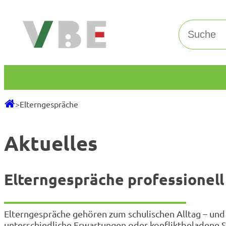
Zum
Inhalt
Suchen
springen
>
Elterngespräche
Aktuelles
Elterngespräche professionell
Elterngespräche gehören zum schulischen Alltag – und
unterschiedliche Erwartungen oder konfliktbeladene Si