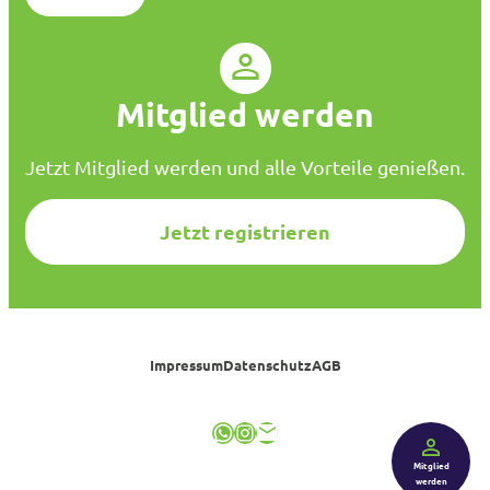
s
c
h
u
Mitglied werden
t
z
*
Jetzt Mitglied werden und alle Vorteile genießen.
Jetzt registrieren
Impressum
Datenschutz
AGB
WhatsApp
Instagram
E-Mail
Mitglied
werden