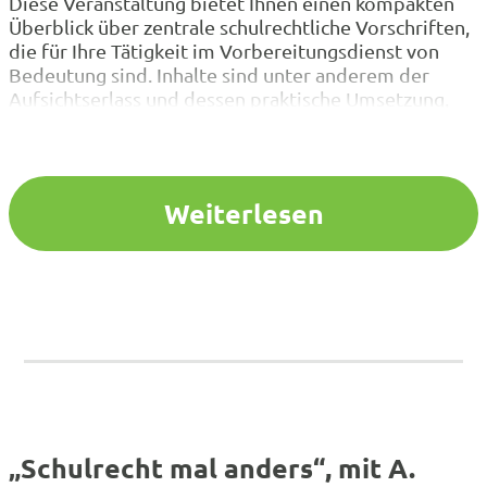
Diese Veranstaltung bietet Ihnen einen kompakten
Überblick über zentrale schulrechtliche Vorschriften,
die für Ihre Tätigkeit im Vorbereitungsdienst von
Bedeutung sind. Inhalte sind unter anderem der
Aufsichtserlass und dessen praktische Umsetzung,
Fragen der Haftung im Schulalltag sowie ein
Überblick über die Allgemeine Dienstordnung (ADO)
. Zudem wird das Beamtenstatusgesetz (BeamtStG)
in seinen für den Schuldienst relevanten…
Weiterlesen
„Schulrecht mal anders“, mit A.