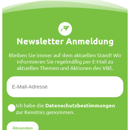
Newsletter Anmeldung
Bleiben Sie immer auf dem aktuellen Stand! Wir
informieren Sie regelmäßig per E-Mail zu
aktuellen Themen und Aktionen des VBE.
E
-
M
a
D
Datenschutzbestimmungen
Ich habe die
i
a
zur Kenntnis genommen.
l
t
*
e
n