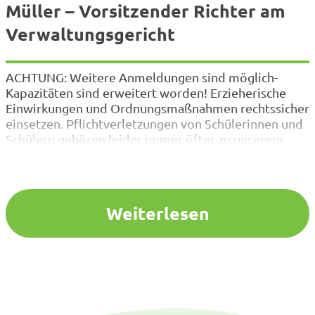
Müller – Vorsitzender Richter am
Verwaltungsgericht
ACHTUNG: Weitere Anmeldungen sind möglich-
Kapazitäten sind erweitert worden! Erzieherische
Einwirkungen und Ordnungsmaßnahmen rechtssicher
einsetzen. Pflichtverletzungen von Schülerinnen und
Schülern gehören leider immer öfter zu unserem
Berufsalltag. Daher müssen Sie sich als Lehrkraft
und/oder Schulleitung auch immer öfter mit
rechtlichen Fragen auseinandersetzen. Im Rahmen
unserer Fortbildung wird Sie unser Referent, der u.a.
Weiterlesen
auch das MSB…