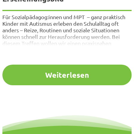
Für Sozialpädagog:innen und MPT – ganz praktisch
Kinder mit Autismus erleben den Schulalltag oft
anders – Reize, Routinen und soziale Situationen
können schnell zur Herausforderung werden. Bei
diesem Treffen wollen wir einen praxisnahen
Einstieg in das Thema Autismus-Spektrums-Störung
(ASS) im Grundschulkontext betrachten. Im
Mittelpunkt stehen konkrete
Handlungsmöglichkeiten, Beziehungsgestaltung und
Weiterlesen
die Zusammenarbeit im multiprofessionellen Team.
Gemeinsam…