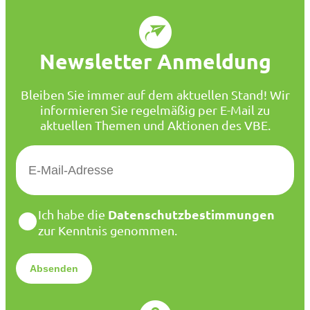
Newsletter Anmeldung
Bleiben Sie immer auf dem aktuellen Stand! Wir
informieren Sie regelmäßig per E-Mail zu
aktuellen Themen und Aktionen des VBE.
E
-
M
a
D
Datenschutzbestimmungen
Ich habe die
i
a
zur Kenntnis genommen.
l
t
*
e
n
s
c