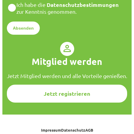
D
Datenschutzbestimmungen
Ich habe die
i
a
zur Kenntnis genommen.
l
t
*
e
n
s
c
h
u
Mitglied werden
t
z
*
Jetzt Mitglied werden und alle Vorteile genießen.
Jetzt registrieren
Impressum
Datenschutz
AGB