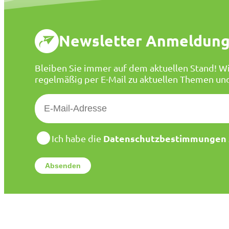
Newsletter Anmeldun
Bleiben Sie immer auf dem aktuellen Stand! Wi
regelmäßig per E-Mail zu aktuellen Themen un
E
-
M
a
D
Datenschutzbestimmungen
Ich habe die
a
i
t
l
e
*
n
s
c
h
u