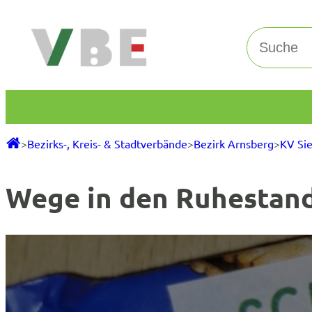
Zum
Inhalt
Suchen
springen
>
Bezirks-, Kreis- & Stadtverbände
>
Bezirk Arnsberg
>
KV Si
Wege in den Ruhestan