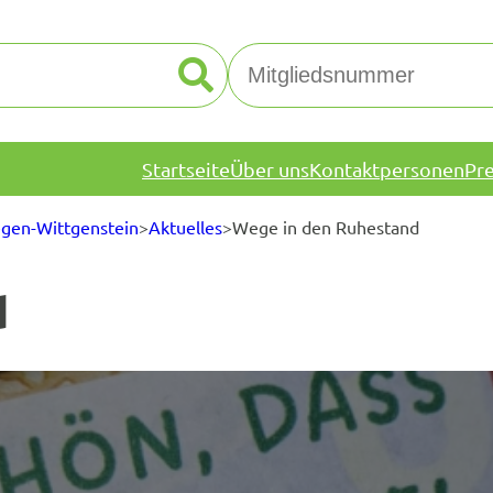
Startseite
Über uns
Kontaktpersonen
Pr
egen-Wittgenstein
>
Aktuelles
>
Wege in den Ruhestand
d