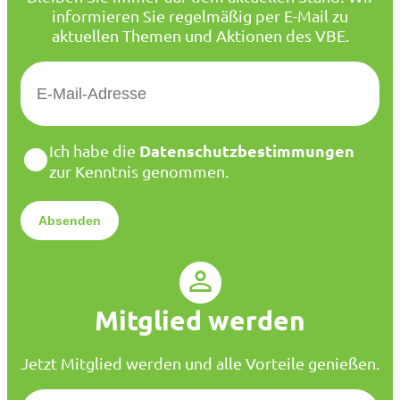
informieren Sie regelmäßig per E-Mail zu
aktuellen Themen und Aktionen des VBE.
E
-
M
a
D
Datenschutzbestimmungen
Ich habe die
i
a
zur Kenntnis genommen.
l
t
*
e
n
s
c
h
u
Mitglied werden
t
z
*
Jetzt Mitglied werden und alle Vorteile genießen.